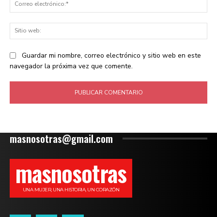
Co
ele
Sit
we
Guardar mi nombre, correo electrónico y sitio web en este
navegador la próxima vez que comente.
masnosotras@gmail.com
masnosotras
UNA MUJER, UNA HISTORIA, UN CORAZÓN