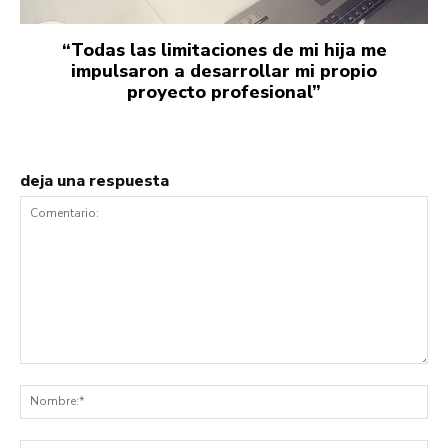
“Todas las limitaciones de mi hija me
impulsaron a desarrollar mi propio
proyecto profesional”
deja una respuesta
Comentario:
No