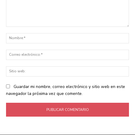
Comentario:
No
Co
ele
Sit
we
Guardar mi nombre, correo electrónico y sitio web en este
navegador la próxima vez que comente.