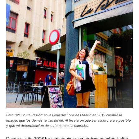
Foto 02: ‘Lolita Pasión’ en la Feria del libro de Madrid en 2015 cambió la
imagen que los demás tenían de mi. Al fin vieron que ser escritora era posible
y que mi determinación de serlo no era un capricho.
Desde el año 2006 he conseguido escribir tres novelas ‘Lolita