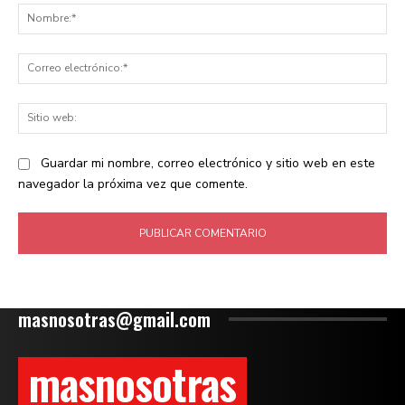
No
Co
ele
Sit
we
Guardar mi nombre, correo electrónico y sitio web en este
navegador la próxima vez que comente.
masnosotras@gmail.com
masnosotras