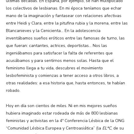
últimas décadas. En España, por ejemplo, se han multiplicado
los colectivos de lesbianas. En mi época teníamos que echar
mano de la imaginación y fantasear con relaciones afectivas
entre Heidi y Clara, entre la pitufina rubia y la morena, entre las
Blancanieves y la Cenicienta… En la adolescencia
inventábamos sueños eróticos entre las famosas de turno, las
que fueran: cantantes, actrices, deportistas… Nos las
ingeniábamos para satisfacer la falta de referentes que
acusábamos y para sentirnos menos solas. Hasta que el
feminismo llega a tu vida, descubres el movimiento
lesbofeminista y comienzas a tener acceso a otros libros, a
otras realidades: a esa historia que, hasta entonces, te habían
robado.
Hoy en día son cientos de miles. Ni en mis mejores sueños
hubiera imaginado estar rodeada de más de 800 lesbianas
feministas y activistas en la 4ª Conferencia Lésbica de la ONG
“Comunidad Lésbica Europea y Centroasiática” (la
EL*C
, de su