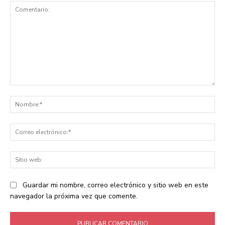
Comentario:
No
Co
ele
Sit
we
Guardar mi nombre, correo electrónico y sitio web en este
navegador la próxima vez que comente.