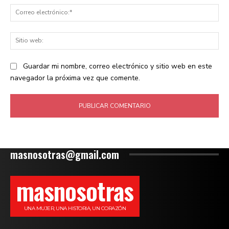
Co
ele
Sit
we
Guardar mi nombre, correo electrónico y sitio web en este
navegador la próxima vez que comente.
masnosotras@gmail.com
masnosotras
UNA MUJER, UNA HISTORIA, UN CORAZÓN