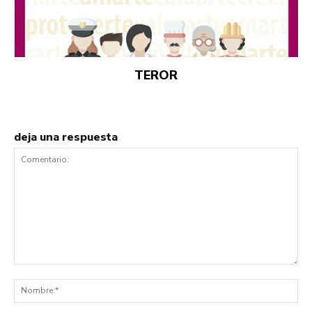
TEROR
deja una respuesta
Comentario:
No