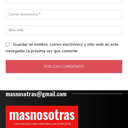
Co
ele
Sit
we
Guardar mi nombre, correo electrónico y sitio web en este
navegador la próxima vez que comente.
masnosotras@gmail.com
masnosotras
UNA MUJER, UNA HISTORIA, UN CORAZÓN