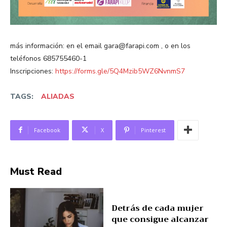
más información: en el email gara@farapi.com , o en los
teléfonos 685755460-1
Inscripciones:
https://forms.gle/5Q4Mzib5WZ6NvnmS7
TAGS:
ALIADAS
Facebook
X
Pinterest
Must Read
Detrás de cada mujer
que consigue alcanzar