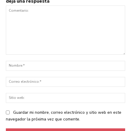
deja una respuesta
Comentario:
No
Co
ele
Sit
we
Guardar mi nombre, correo electrónico y sitio web en este
navegador la próxima vez que comente.