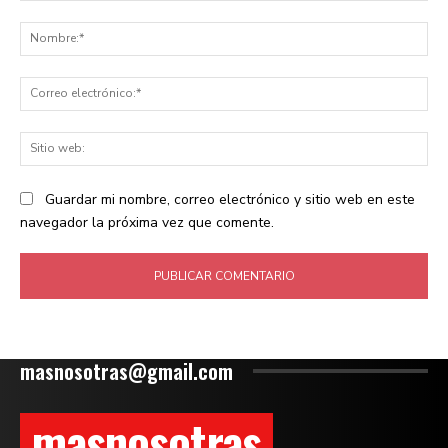
Comentario:
No
Co
ele
Sit
we
Guardar mi nombre, correo electrónico y sitio web en este
navegador la próxima vez que comente.
masnosotras@gmail.com
masnosotras