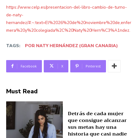
https://www.celp.es/presentacion-del-libro-cambio-de-turno-
de-naty-
hernandez/#:~:text=El%2026%20de%20noviembre%20de,enfer
mera%20y%20colegiada%2C%20Naty%20Hern%C3%A1ndez.
TAGS:
POR NATY HERNÁNDEZ (GRAN CANARIA)
Facebook
X
Pinterest
Must Read
Detrás de cada mujer
que consigue alcanzar
sus metas hay una
historia que casi nadie