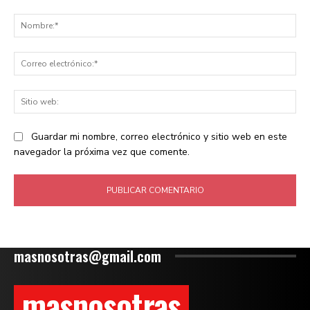
Comentario:
No
Co
ele
Sit
we
Guardar mi nombre, correo electrónico y sitio web en este
navegador la próxima vez que comente.
masnosotras@gmail.com
masnosotras