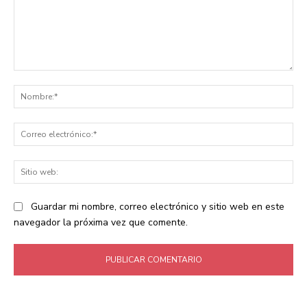
Comentario:
No
Co
ele
Sit
we
Guardar mi nombre, correo electrónico y sitio web en este
navegador la próxima vez que comente.