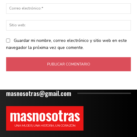
Co
ele
Sit
we
Guardar mi nombre, correo electrónico y sitio web en este
navegador la próxima vez que comente.
masnosotras@gmail.com
masnosotras
UNA MUJER, UNA HISTORIA, UN CORAZÓN