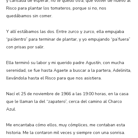
y cansada de esperar, no le quedó otra, que volver de nuevo al
Risco para plantar los tomateros, porque si no, nos
quedábamos sin comer.
Y allí estábamos las dos. Entre zurco y zurco, ella empujaba
“pa’dentro” para terminar de plantar, y yo empujando “pa’fuera”
con prisas por salir.
Ella terminó su labor y mi querido padre Agustín, con mucha
serenidad, se fue hasta Agaete a buscar a la partera, Adelinita,
llevándola hasta el Risco para que nos asistiera.
Nací el 25 de noviembre de 1966 a las 19:00 horas, en la casa
que le llaman la del “zapatero”, cerca del camino al Charco
Azul.
Me encantaba cómo ellos, muy cómplices, me contaban esta
historia. Me la contaron mil veces y siempre con una sonrisa.