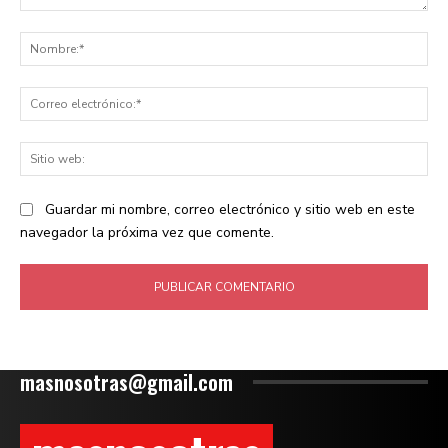
Comentario:
No
Co
ele
Sit
we
Guardar mi nombre, correo electrónico y sitio web en este
navegador la próxima vez que comente.
masnosotras@gmail.com