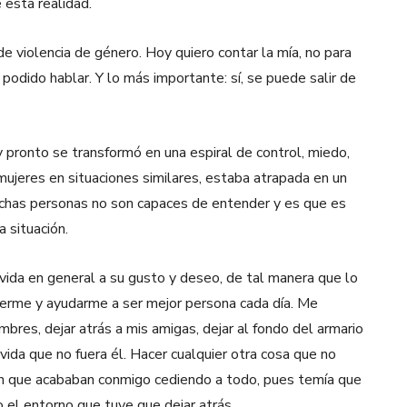
 esta realidad.
 de violencia de género. Hoy quiero contar la mía, no para
n podido hablar. Y lo más importante: sí, se puede salir de
ronto se transformó en una espiral de control, miedo,
ujeres en situaciones similares, estaba atrapada en un
uchas personas no son capaces de entender y es que es
a situación.
vida en general a su gusto y deseo, de tal manera que lo
egerme y ayudarme a ser mejor persona cada día. Me
bres, dejar atrás a mis amigas, dejar al fondo del armario
 vida que no fuera él. Hacer cualquier otra cosa que no
ión que acababan conmigo cediendo a todo, pues temía que
 el entorno que tuve que dejar atrás.