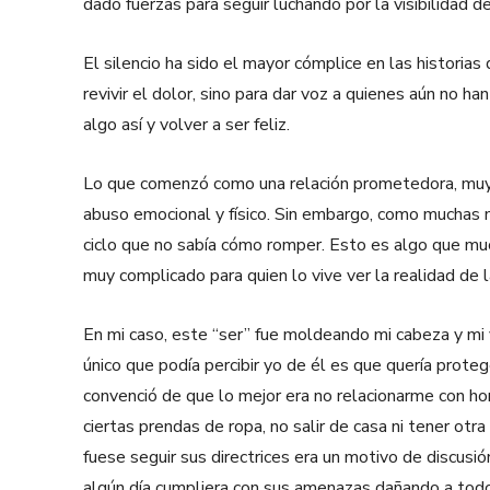
dado fuerzas para seguir luchando por la visibilidad de
El silencio ha sido el mayor cómplice en las historias
revivir el dolor, sino para dar voz a quienes aún no ha
algo así y volver a ser feliz.
Lo que comenzó como una relación prometedora, muy p
abuso emocional y físico. Sin embargo, como muchas m
ciclo que no sabía cómo romper. Esto es algo que m
muy complicado para quien lo vive ver la realidad de l
En mi caso, este “ser” fue moldeando mi cabeza y mi 
único que podía percibir yo de él es que quería prot
convenció de que lo mejor era no relacionarme con hom
ciertas prendas de ropa, no salir de casa ni tener otra
fuese seguir sus directrices era un motivo de discus
algún día cumpliera con sus amenazas dañando a todo