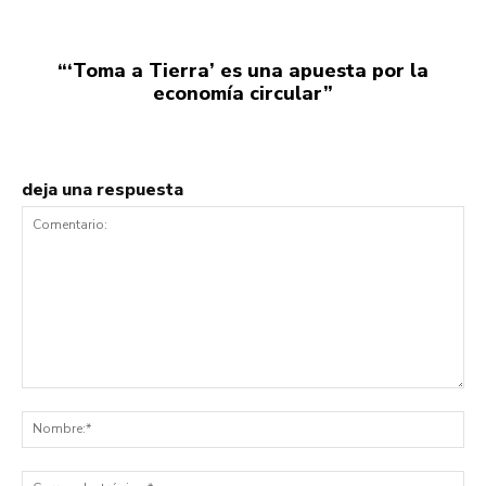
“‘Toma a Tierra’ es una apuesta por la
economía circular”
deja una respuesta
Comentario:
No
Co