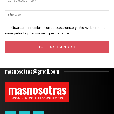
ele
Sit
we
Guardar mi nombre, correo electrónico y sitio web en este
navegador la próxima vez que comente.
masnosotras@gmail.com
masnosotras
UNA MUJER, UNA HISTORIA, UN CORAZÓN