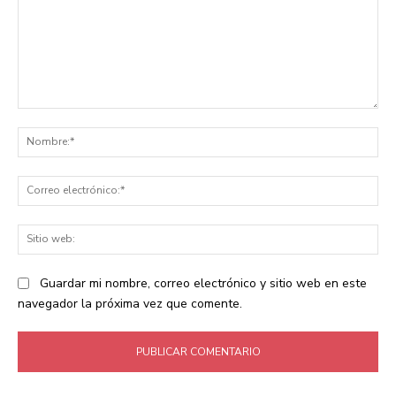
Comentario:
No
Co
ele
Sit
we
Guardar mi nombre, correo electrónico y sitio web en este
navegador la próxima vez que comente.