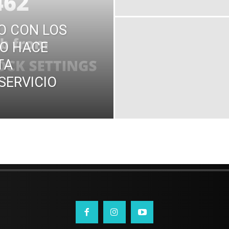
O CON LOS
IO HACE
TA
SERVICIO