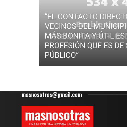
“EL CONTACTO DIRECT
VECINOS DEL MUNICIP
MÁS BONITA Y ÚTIL ES
PROFESIÓN QUE ES DE 
PÚBLICO”
masnosotras@gmail.com
masnosotras
UNA MUJER, UNA HISTORIA, UN CORAZÓN