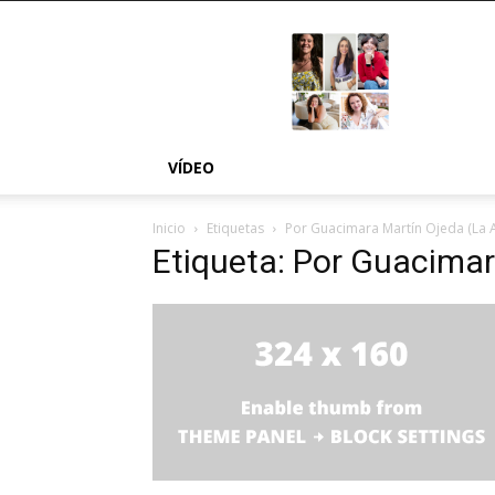
MÁS
NOSOTRAS
VÍDEO
Inicio
Etiquetas
Por Guacimara Martín Ojeda (La 
Etiqueta: Por Guacimar